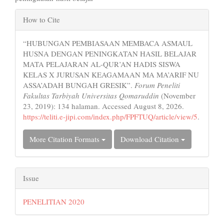
Article
How to Cite
Details
“HUBUNGAN PEMBIASAAN MEMBACA ASMAUL
HUSNA DENGAN PENINGKATAN HASIL BELAJAR
MATA PELAJARAN AL-QUR’AN HADIS SISWA
KELAS X JURUSAN KEAGAMAAN MA MA’ARIF NU
ASSA’ADAH BUNGAH GRESIK”.
Forum Peneliti
Fakultas Tarbiyah Universitas Qomaruddin
(November
23, 2019): 134 halaman. Accessed August 8, 2026.
https://teliti.e-jipi.com/index.php/FPFTUQ/article/view/5
.
More Citation Formats
Download Citation
Issue
PENELITIAN 2020