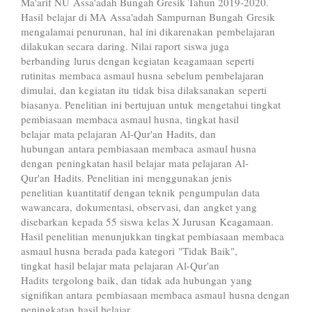
Ma'arif NU Assa'adah Bungah Gresik Tahun 2019-2020.
Hasil belajar di MA Assa'adah Sampurnan Bungah Gresik
mengalamai penurunan, hal ini dikarenakan pembelajaran
dilakukan secara daring. Nilai raport siswa juga
berbanding lurus dengan kegiatan keagamaan seperti
rutinitas membaca asmaul husna sebelum pembelajaran
dimulai, dan kegiatan itu tidak bisa dilaksanakan seperti
biasanya. Penelitian ini bertujuan untuk mengetahui tingkat
pembiasaan membaca asmaul husna, tingkat hasil
belajar mata pelajaran Al-Qur'an Hadits, dan
hubungan antara pembiasaan membaca asmaul husna
dengan peningkatan hasil belajar mata pelajaran Al-
Qur'an Hadits. Penelitian ini menggunakan jenis
penelitian kuantitatif dengan teknik pengumpulan data
wawancara, dokumentasi, observasi, dan angket yang
disebarkan kepada 55 siswa kelas X Jurusan Keagamaan.
Hasil penelitian menunjukkan tingkat pembiasaan membaca
asmaul husna berada pada kategori "Tidak Baik",
tingkat hasil belajar mata pelajaran Al-Qur'an
Hadits tergolong baik, dan tidak ada hubungan yang
signifikan antara pembiasaan membaca asmaul husna dengan
peningkatan hasil belajar