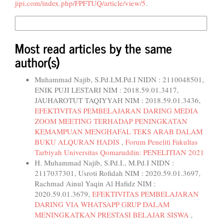
jipi.com/index.php/FPFTUQ/article/view/5
.
More Citation Formats
Most read articles by the same
author(s)
Muhammad Najib, S.Pd.I,M.Pd.I NIDN : 2110048501,
ENIK PUJI LESTARI NIM : 2018.59.01.3417,
JAUHAROTUT TAQIYYAH NIM : 2018.59.01.3436,
EFEKTIVITAS PEMBELAJARAN DARING MEDIA
ZOOM MEETING TERHADAP PENINGKATAN
KEMAMPUAN MENGHAFAL TEKS ARAB DALAM
BUKU ALQURAN HADIS
,
Forum Peneliti Fakultas
Tarbiyah Universitas Qomaruddin: PENELITIAN 2021
H. Muhammad Najib, S.Pd.I., M.Pd.I NIDN :
2117037301, Usroti Rofidah NIM : 2020.59.01.3697,
Rachmad Ainul Yaqin Al Hafidz NIM :
2020.59.01.3679,
EFEKTIVITAS PEMBELAJARAN
DARING VIA WHATSAPP GRUP DALAM
MENINGKATKAN PRESTASI BELAJAR SISWA
,