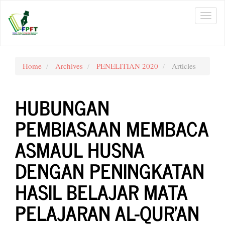
Main
Navigation
Toggl
Main
navig
Content
Sidebar
Home
Archives
PENELITIAN 2020
Articles
HUBUNGAN
PEMBIASAAN MEMBACA
ASMAUL HUSNA
DENGAN PENINGKATAN
HASIL BELAJAR MATA
PELAJARAN AL-QUR’AN